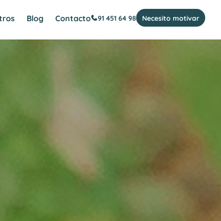
tros
Blog
Contacto
91 451 64 98
Necesito motivar