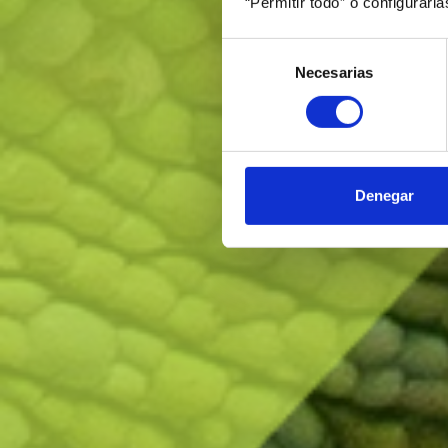
“Permitir todo” o configurarl
Selección
Necesarias
de
consentimiento
Denegar